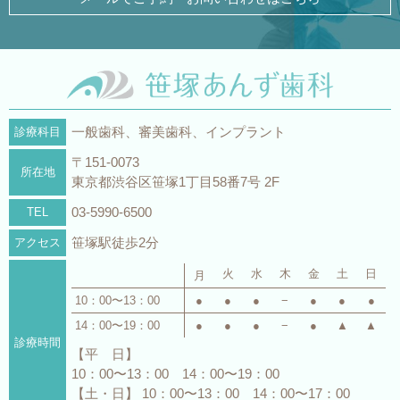
一般歯科、審美歯科、インプラント
診療科目
〒151-0073
所在地
東京都渋谷区笹塚1丁目58番7号 2F
03-5990-6500
TEL
笹塚駅徒歩2分
アクセス
火
水
木
金
土
日
月
10：00〜13：00
●
●
●
−
●
●
●
14：00〜19：00
●
●
●
−
●
▲
▲
診療時間
【平 日】
10：00〜13：00 14：00〜19：00
【土・日】 10：00〜13：00 14：00〜17：00